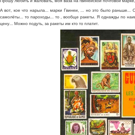
Прошу любить и жаловать, моя ваза на гвинейской почтовой марке
А вот, кое что нарыла... марки Гвинеи, ... но это было раньше...
самолёты... то пароходы... то , вообще ракеты. Я однажды по наив
цену... Можно подуть, за ракеты им кто то платит.