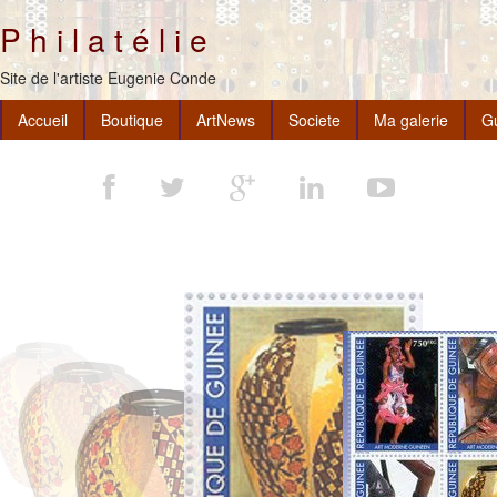
P h i l a t é l i e
Site de l'artiste Eugenie Conde
Accueil
Boutique
ArtNews
Societe
Ma galerie
G