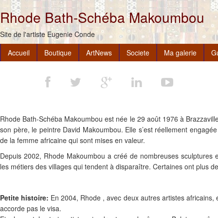
Rhode Bath-Schéba Makoumbou
Site de l'artiste Eugenie Conde
Accueil
Boutique
ArtNews
Societe
Ma galerie
G
Rhode Bath-Schéba Makoumbou est née le 29 août 1976 à Brazzaville en
son père, le peintre David Makoumbou. Elle s’est réellement engagée da
de la femme africaine qui sont mises en valeur.
Depuis 2002, Rhode Makoumbou a créé de nombreuses sculptures en m
les métiers des villages qui tendent à disparaître. Certaines ont plus de
Petite histoire:
En 2004, Rhode , avec deux autres artistes africains, e
accorde pas le visa.