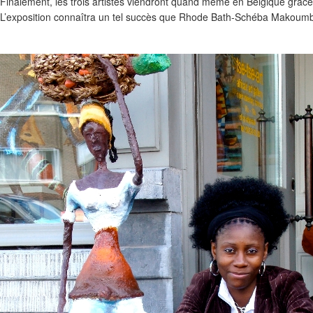
Finalement, les trois artistes viendront quand même en Belgique grâce
L’exposition connaîtra un tel succès que Rhode Bath-Schéba Makoumbou